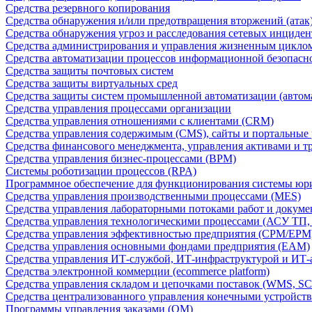
Средства резервного копирования
Средства обнаружения и/или предотвращения вторжений (атак
Средства обнаружения угроз и расследования сетевых инциден
Средства администрирования и управления жизненным цикло
Средства автоматизации процессов информационной безопасн
Средства защиты почтовых систем
Средства защиты виртуальных сред
Средства защиты систем промышленной автоматизации (автом
Средства управления процессами организации
Средства управления отношениями с клиентами (CRM)
Средства управления содержимым (CMS), сайты и портальные
Средства финансового менеджмента, управления активами и т
Средства управления бизнес-процессами (BPM)
Системы роботизации процессов (RPA)
Программное обеспечение для функционирования системы юри
Средства управления производственными процессами (MES)
Средства управления лабораторными потоками работ и докуме
Средства управления технологическими процессами (АСУ ТП
Средства управления эффективностью предприятия (CPM/EPM
Средства управления основными фондами предприятия (EAM)
Средства управления ИТ-службой, ИТ-инфраструктурой и ИТ-а
Средства электронной коммерции (ecommerce platform)
Средства управления складом и цепочками поставок (WMS, S
Средства централизованного управления конечными устройст
Программы управления заказами (OM)