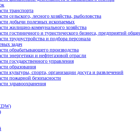
ок
асти транспорта
сти сельского, лесного хозяйства, рыболовства
ласти добычи полезных ископаемых
ласти жилищно-коммунального хозяйства
асти гостиничного и туристического бизнеса, предприятий обще
сти трудоустройства и подбора персонала
евых задач
ласти обрабатывающего производства
асти энергетики и нефтегазовой отрасли
асти государственного управления
асти образования
сти культуры, спорта, организации досуга и развлечений
асти пожарной безопасности
асти здравоохранения
(EDW)
)
й