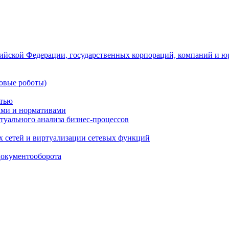
ийской Федерации, государственных корпораций, компаний и ю
овые роботы)
стью
тами и нормативами
туального анализа бизнес-процессов
 сетей и виртуализации сетевых функций
документооборота