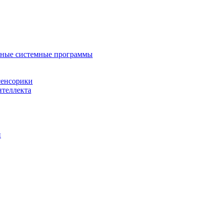
нные системные программы
сенсорики
нтеллекта
й