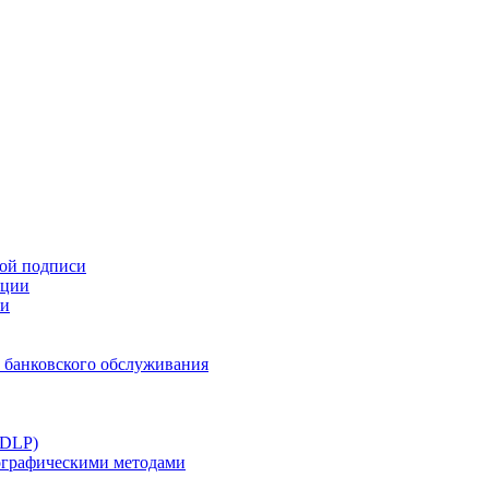
ной подписи
ации
ти
 банковского обслуживания
(DLP)
тографическими методами