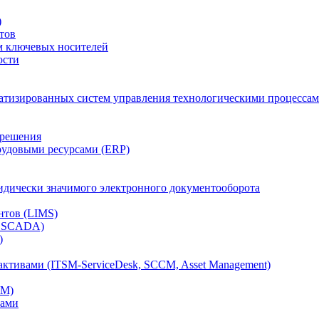
)
тов
м ключевых носителей
ости
атизированных систем управления технологическими процессам
 решения
рудовыми ресурсами (ERP)
дически значимого электронного документооборота
нтов (LIMS)
, SCADA)
)
ктивами (ITSM-ServiceDesk, SCCM, Asset Management)
CM)
вами