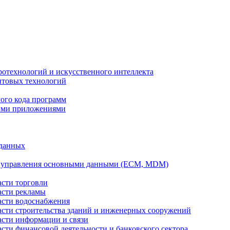
ротехнологий и искусственного интеллекта
антовых технологий
ого кода программ
ыми приложениями
 данных
а управления основными данными (ECM, MDM)
асти торговли
асти рекламы
асти водоснабжения
ласти строительства зданий и инженерных сооружений
асти информации и связи
асти финансовой деятельности и банковского сектора