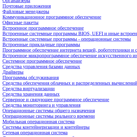
Органайзеры
Почтовые приложения
Файловые менеджеры
Коммуникационное программное обеспечение
Офисные пакеты
Встроенное программное обеспечение
Встроенные системные программы BIOS, UEFI и иные встрое
Встроенные системные программы - операционные системы
Встроенные прикладные программы
Программное обеспечение интернета вещей, робототехники и 
Встроенное микропрограммное обеспечение искусственного и
Системное программное обеспечение
Средства управления базами данных
Драйверы
Программы обслуживания
Средства обеспечения облачных и распределенных вычислени
Средства виртуализации
Средства хранения данных
Серверное и связующее программное обеспечение
Средства мониторинга и управления
Операционные системы общего назначения
Операционные системы реального времени
Мобильная операционная система
Системы контейнеризации и контейнеры
Сетевая операционная система