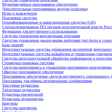
Мультимедийное программное обеспечение
Дополнительные программные модули (плагины)
Игры и развлечения
Поисковые средства
Геоинформационные и навигационные средства (GIS)
Специализированное ПО органов исполнительной власти Росс
Федерации для внутреннего использования
Средства управления контактными центрами
Средства управления диалоговыми роботами (чат-боты и голос
Базы знаний
Интеллектуальные средства управления экспертной деятельно
Интеллектуальные средства разработки и управления стандар
Средства интеллектуальной обработки информации и интеллек
Справочно-правовые системы
Средства мониторинга и управления программно-определяемых
Офисное программное обеспечение
Программное обеспечение средств внутреннего электронного 
Программы для обмена мгновенными сообщениями
Текстовые редакторы
Табличные редакторы
Редакторы презентаций
Редакторы мультимедиа
Браузеры
Средства просмотра