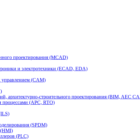
анного проектирования (MCAD)
ктроники и электротехники (ECAD, EDA)
м управлением (CAM)
)
ий, архитектурно-строительного проектирования (BIM, AEC C
и процессами (APC, RTO)
ILS)
моделирования (SPDM)
 (HMI)
ллеров (PLC)