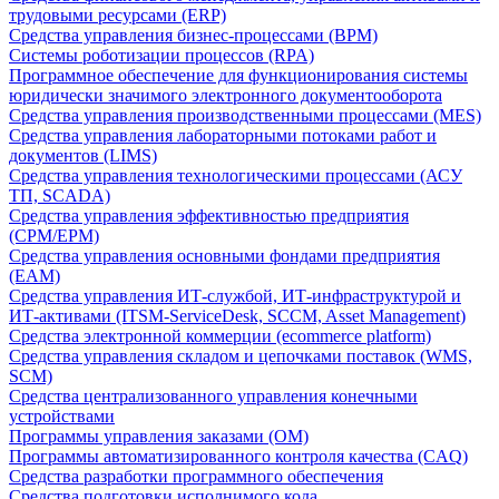
трудовыми ресурсами (ERP)
Средства управления бизнес-процессами (BPM)
Системы роботизации процессов (RPA)
Программное обеспечение для функционирования системы
юридически значимого электронного документооборота
Средства управления производственными процессами (MES)
Средства управления лабораторными потоками работ и
документов (LIMS)
Средства управления технологическими процессами (АСУ
ТП, SCADA)
Средства управления эффективностью предприятия
(CPM/EPM)
Средства управления основными фондами предприятия
(EAM)
Средства управления ИТ-службой, ИТ-инфраструктурой и
ИТ-активами (ITSM-ServiceDesk, SCCM, Asset Management)
Средства электронной коммерции (ecommerce platform)
Средства управления складом и цепочками поставок (WMS,
SCM)
Средства централизованного управления конечными
устройствами
Программы управления заказами (OM)
Программы автоматизированного контроля качества (CAQ)
Средства разработки программного обеспечения
Средства подготовки исполнимого кода