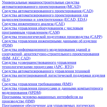
Универсальные машиностроительные средства
автоматизированного проектирования (MCAD)
Средства автоматизированного проектирования (CAD)
Средства автоматизированного проектирования для
радиоэлектроники и электротехники (ECAD, EDA)
Средства инженерного анализа (CAE)
Средства управления оборудованием с числовым
программным управлением (CAM)
Средства технологической подготовки производства (CAPP)
Средства управления инженерными данными об изделии
(PDM)
Средства информационного моделирования зданий и
сооружений, архитектурно-строительного проектирования
(BIM, AEC CAD)
Средства усовершенствованного управления
технологическими процессами (APC, RTO)
Средства автоматизированного управления техникой
Средства интегрированной логистической поддержки изделия
(ILS)
Средства управления требованиями (RMS)
Средства управления процессами и данными компьютерного
моделирования (SPDM)
Программы человеко-машинных интерфейсов на
производстве (HMI)
Программное обеспечение для управляемых логических