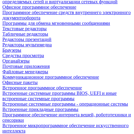
определяемых сетей и виртуализации сетевых функций
Офисное программное обеспечение
Программное обеспечение средств внутреннего электронного
документооборота
Программы для обмена мгновенными сообщениями
Текстовые редакторы
Табличные редакторы
Редакторы презентаций
Редакторы мультимедиа
Браузеры
Средства просмотра
Органайзеры
Почтовые приложения
Файловые менеджеры
Коммуникационное программное обеспечение
Офисные пакеты
Встроенное программное обеспечение
Встроенные системные программы BIOS, UEFI и иные
встроенные системные программы
Встроенные системные программы - операционные системы
Встроенные прикладные программы
Программное обеспечение интернета вещей, робототехники и
сенсорики
Встроенное микропрограммное обеспечение искусственного
интеллекта