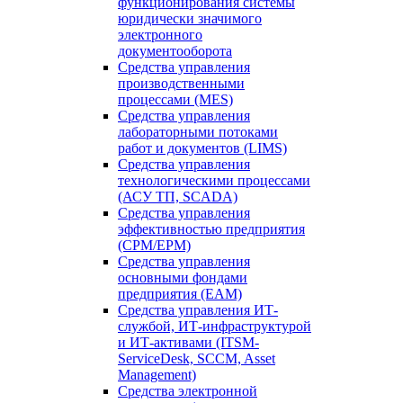
функционирования системы
юридически значимого
электронного
документооборота
Средства управления
производственными
процессами (MES)
Средства управления
лабораторными потоками
работ и документов (LIMS)
Средства управления
технологическими процессами
(АСУ ТП, SCADA)
Средства управления
эффективностью предприятия
(CPM/EPM)
Средства управления
основными фондами
предприятия (EAM)
Средства управления ИТ-
службой, ИТ-инфраструктурой
и ИТ-активами (ITSM-
ServiceDesk, SCCM, Asset
Management)
Средства электронной