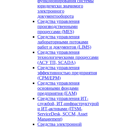
функционирования системы
юридически значимого
электронного
документооборота
Средства управления
производственными
процессами (MES)
Средства управления
лабораторными потоками
работ и документов (LIMS)
Средства управления
технологическими процессами
(АСУ ТП, SCADA)
Средства управления
эффективностью предприятия
(CPM/EPM)
Средства управления
основными фондами
предприятия (EAM)
Средства управления ИТ-
службой, ИТ-инфраструктурой
и ИТ-активами (ITSM-
ServiceDesk, SCCM, Asset
Management)
Средства электронной