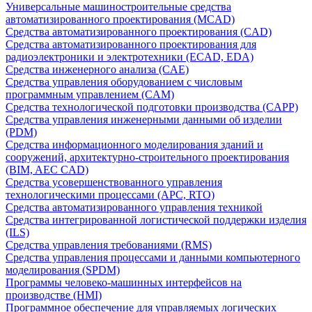
Универсальные машиностроительные средства
автоматизированного проектирования (MCAD)
Средства автоматизированного проектирования (CAD)
Средства автоматизированного проектирования для
радиоэлектроники и электротехники (ECAD, EDA)
Средства инженерного анализа (CAE)
Средства управления оборудованием с числовым
программным управлением (CAM)
Средства технологической подготовки производства (CAPP)
Средства управления инженерными данными об изделии
(PDM)
Средства информационного моделирования зданий и
сооружений, архитектурно-строительного проектирования
(BIM, AEC CAD)
Средства усовершенствованного управления
технологическими процессами (APC, RTO)
Средства автоматизированного управления техникой
Средства интегрированной логистической поддержки изделия
(ILS)
Средства управления требованиями (RMS)
Средства управления процессами и данными компьютерного
моделирования (SPDM)
Программы человеко-машинных интерфейсов на
производстве (HMI)
Программное обеспечение для управляемых логических