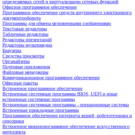
определяемых сетей и виртуализации сетевых функций
Офисное программное обеспечение
Программное обеспечение средств внутреннего электронного
документооборота
Программы для обмена мгновенными сообщениями
Текстовые редакторы
Табличные редакторы
Редакторы презентаций
Редакторы мультимедиа
Браузеры
Средства просмотра
Органайзеры
Почтовые приложения
Файловые менеджеры
Коммуникационное программное обеспечение
Офисные пакеты
Встроенное программное обеспечение
Встроенные системные программы BIOS, UEFI и иные
встроенные системные программы
Встроенные системные программы - операционные системы
Встроенные прикладные программы
Программное обеспечение интернета вещей, робототехники и
сенсорики
Встроенное микропрограммное обеспечение искусственного
интеллекта