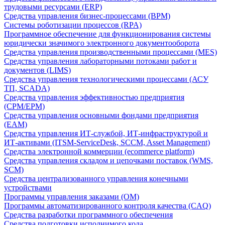
трудовыми ресурсами (ERP)
Средства управления бизнес-процессами (BPM)
Системы роботизации процессов (RPA)
Программное обеспечение для функционирования системы
юридически значимого электронного документооборота
Средства управления производственными процессами (MES)
Средства управления лабораторными потоками работ и
документов (LIMS)
Средства управления технологическими процессами (АСУ
ТП, SCADA)
Средства управления эффективностью предприятия
(CPM/EPM)
Средства управления основными фондами предприятия
(EAM)
Средства управления ИТ-службой, ИТ-инфраструктурой и
ИТ-активами (ITSM-ServiceDesk, SCCM, Asset Management)
Средства электронной коммерции (ecommerce platform)
Средства управления складом и цепочками поставок (WMS,
SCM)
Средства централизованного управления конечными
устройствами
Программы управления заказами (OM)
Программы автоматизированного контроля качества (CAQ)
Средства разработки программного обеспечения
Средства подготовки исполнимого кода