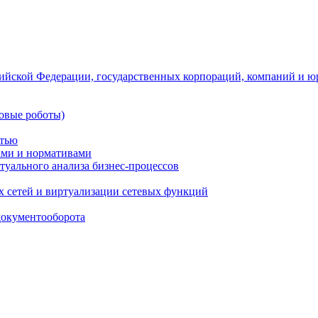
ийской Федерации, государственных корпораций, компаний и ю
овые роботы)
стью
тами и нормативами
туального анализа бизнес-процессов
 сетей и виртуализации сетевых функций
документооборота