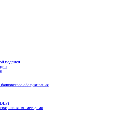
ной подписи
ации
ти
 банковского обслуживания
(DLP)
тографическими методами