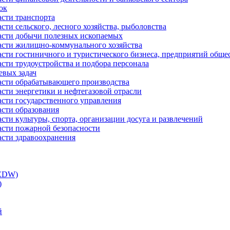
ок
асти транспорта
сти сельского, лесного хозяйства, рыболовства
ласти добычи полезных ископаемых
ласти жилищно-коммунального хозяйства
асти гостиничного и туристического бизнеса, предприятий обще
сти трудоустройства и подбора персонала
евых задач
ласти обрабатывающего производства
асти энергетики и нефтегазовой отрасли
асти государственного управления
асти образования
сти культуры, спорта, организации досуга и развлечений
асти пожарной безопасности
асти здравоохранения
(EDW)
)
й