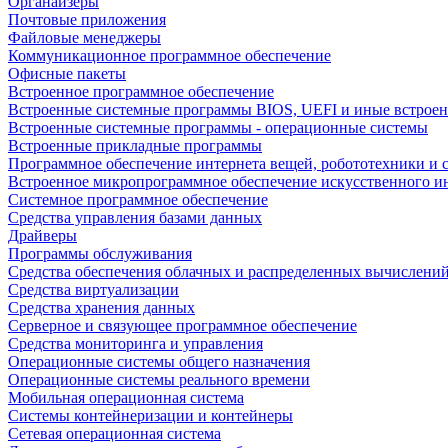
Органайзеры
Почтовые приложения
Файловые менеджеры
Коммуникационное программное обеспечение
Офисные пакеты
Встроенное программное обеспечение
Встроенные системные программы BIOS, UEFI и иные встрое
Встроенные системные программы - операционные системы
Встроенные прикладные программы
Программное обеспечение интернета вещей, робототехники и 
Встроенное микропрограммное обеспечение искусственного и
Системное программное обеспечение
Средства управления базами данных
Драйверы
Программы обслуживания
Средства обеспечения облачных и распределенных вычислени
Средства виртуализации
Средства хранения данных
Серверное и связующее программное обеспечение
Средства мониторинга и управления
Операционные системы общего назначения
Операционные системы реального времени
Мобильная операционная система
Системы контейнеризации и контейнеры
Сетевая операционная система