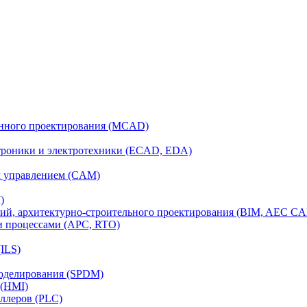
анного проектирования (MCAD)
ктроники и электротехники (ECAD, EDA)
м управлением (CAM)
)
ий, архитектурно-строительного проектирования (BIM, AEC C
и процессами (APC, RTO)
ILS)
моделирования (SPDM)
 (HMI)
ллеров (PLC)