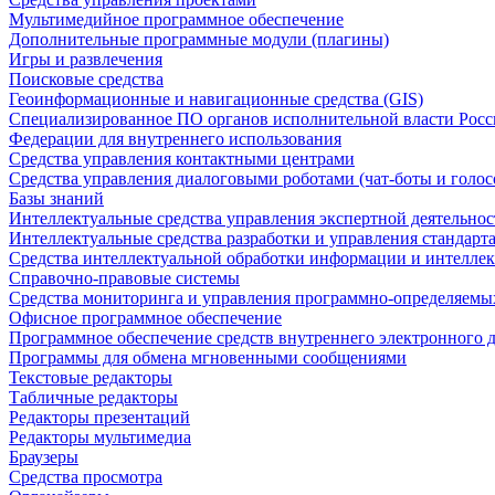
Мультимедийное программное обеспечение
Дополнительные программные модули (плагины)
Игры и развлечения
Поисковые средства
Геоинформационные и навигационные средства (GIS)
Специализированное ПО органов исполнительной власти Росс
Федерации для внутреннего использования
Средства управления контактными центрами
Средства управления диалоговыми роботами (чат-боты и голос
Базы знаний
Интеллектуальные средства управления экспертной деятельно
Интеллектуальные средства разработки и управления стандар
Средства интеллектуальной обработки информации и интеллек
Справочно-правовые системы
Средства мониторинга и управления программно-определяемых
Офисное программное обеспечение
Программное обеспечение средств внутреннего электронного 
Программы для обмена мгновенными сообщениями
Текстовые редакторы
Табличные редакторы
Редакторы презентаций
Редакторы мультимедиа
Браузеры
Средства просмотра