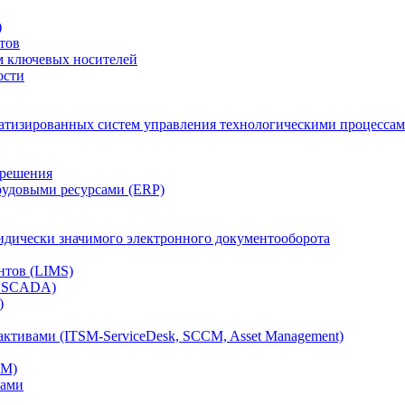
)
тов
м ключевых носителей
ости
атизированных систем управления технологическими процессам
 решения
рудовыми ресурсами (ERP)
дически значимого электронного документооборота
нтов (LIMS)
, SCADA)
)
ктивами (ITSM-ServiceDesk, SCCM, Asset Management)
CM)
вами