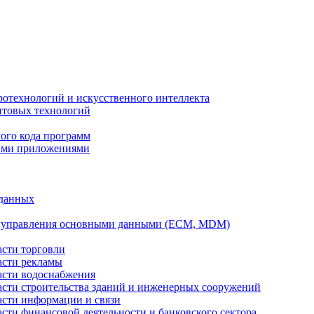
ротехнологий и искусственного интеллекта
антовых технологий
ого кода программ
ыми приложениями
 данных
а управления основными данными (ECM, MDM)
асти торговли
асти рекламы
асти водоснабжения
ласти строительства зданий и инженерных сооружений
асти информации и связи
асти финансовой деятельности и банковского сектора