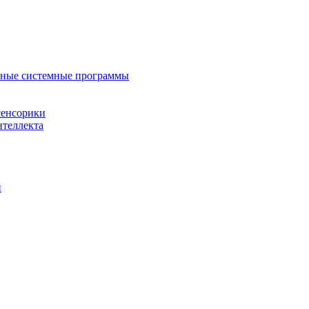
нные системные программы
сенсорики
нтеллекта
й