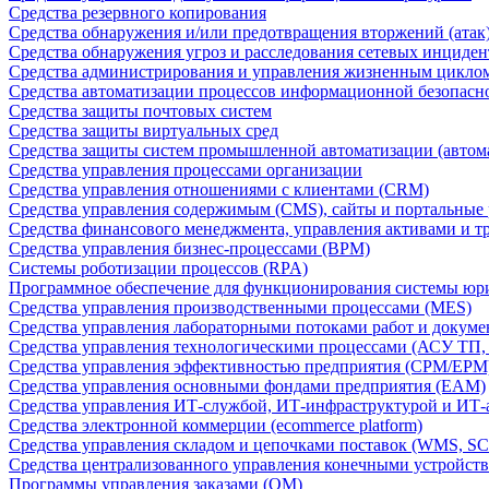
Средства резервного копирования
Средства обнаружения и/или предотвращения вторжений (атак
Средства обнаружения угроз и расследования сетевых инциден
Средства администрирования и управления жизненным цикло
Средства автоматизации процессов информационной безопасн
Средства защиты почтовых систем
Средства защиты виртуальных сред
Средства защиты систем промышленной автоматизации (автом
Средства управления процессами организации
Средства управления отношениями с клиентами (CRM)
Средства управления содержимым (CMS), сайты и портальные
Средства финансового менеджмента, управления активами и т
Средства управления бизнес-процессами (BPM)
Системы роботизации процессов (RPA)
Программное обеспечение для функционирования системы юри
Средства управления производственными процессами (MES)
Средства управления лабораторными потоками работ и докуме
Средства управления технологическими процессами (АСУ ТП
Средства управления эффективностью предприятия (CPM/EPM
Средства управления основными фондами предприятия (EAM)
Средства управления ИТ-службой, ИТ-инфраструктурой и ИТ-а
Средства электронной коммерции (ecommerce platform)
Средства управления складом и цепочками поставок (WMS, S
Средства централизованного управления конечными устройст
Программы управления заказами (OM)