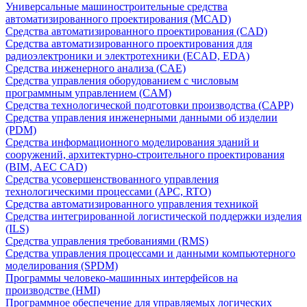
Универсальные машиностроительные средства
автоматизированного проектирования (MCAD)
Средства автоматизированного проектирования (CAD)
Средства автоматизированного проектирования для
радиоэлектроники и электротехники (ECAD, EDA)
Средства инженерного анализа (CAE)
Средства управления оборудованием с числовым
программным управлением (CAM)
Средства технологической подготовки производства (CAPP)
Средства управления инженерными данными об изделии
(PDM)
Средства информационного моделирования зданий и
сооружений, архитектурно-строительного проектирования
(BIM, AEC CAD)
Средства усовершенствованного управления
технологическими процессами (APC, RTO)
Средства автоматизированного управления техникой
Средства интегрированной логистической поддержки изделия
(ILS)
Средства управления требованиями (RMS)
Средства управления процессами и данными компьютерного
моделирования (SPDM)
Программы человеко-машинных интерфейсов на
производстве (HMI)
Программное обеспечение для управляемых логических