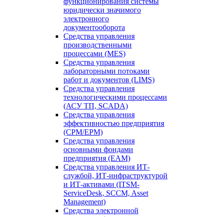
функционирования системы
юридически значимого
электронного
документооборота
Средства управления
производственными
процессами (MES)
Средства управления
лабораторными потоками
работ и документов (LIMS)
Средства управления
технологическими процессами
(АСУ ТП, SCADA)
Средства управления
эффективностью предприятия
(CPM/EPM)
Средства управления
основными фондами
предприятия (EAM)
Средства управления ИТ-
службой, ИТ-инфраструктурой
и ИТ-активами (ITSM-
ServiceDesk, SCCM, Asset
Management)
Средства электронной