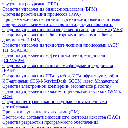
трудовыми ресурсами (ERP)
Средства управления бизнес-процессами (BPM)
Системы роботизации процессов (RPA)
Программное обеспечение для функционирования системы
юридически значимого электронного документооборота
Средства управления производственными процессами (MES)
Средства управления лабораторными потоками работ и
документов (LIMS)
Средства управления технологическими процессами (АСУ
ТП, SCADA)
Средства управления эффективностью предприятия
(CPM/EPM)
Средства управления основными фондами предприятия
(EAM)
Средства управления ИТ-службой, ИТ-инфраструктурой и
ИТ-активами (ITSM-ServiceDesk, SCCM, Asset Management)
Средства электронной коммерции (ecommerce platform)
Средства управления складом и цепочками поставок (WMS,
SCM)
Средства централизованного управления конечными
устройствами
Программы управления заказами (OM)
Программы автоматизированного контроля качества (CAQ)
Средства разработки программного обеспечения
Средства подготовки исполнимого кода