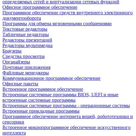
определяемых сетей и виртуализации сетевых функций
Офисное программное обеспечение
Программное обеспечение средств внутреннего электронного
документооборота
Программы для обмена мгновенными сообщениями
Текстовые редакторы
Табличные редакторы
Редакторы презентаций
Редакторы мультимедиа
Браузеры
Средства просмотра
Органайзеры
Почтовые приложения
Файловые менеджеры
Коммуникационное программное обеспечение
Офисные пакеты
Встроенное программное обеспечение
Встроенные системные программы BIOS, UEFI и иные
встроенные системные программы
Встроенные системные программы - операционные системы
Встроенные прикладные программы
Программное обеспечение интернета вещей, робототехники и
сенсорики
Встроенное микропрограммное обеспечение искусственного
интеллекта