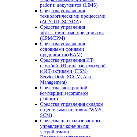
работ и документов (LIMS)
Средства управления
технологическими процессами
(АСУ ТП, SCADA)
Средства управления
эффективностью предприятия
(CPM/EPM)
Средства управления
основными фондами
предприятия (EAM)
Средства управления ИТ-
службой, ИТ-инфраструктурой
и ИТ-активами (ITSM-
ServiceDesk, SCCM, Asset
Management)
Средства электронной
коммерции (ecommerce
platform)
Средства управления складом
и цепочками поставок (WMS,
SCM)
Средства централизованного
управления конечными
устройствами