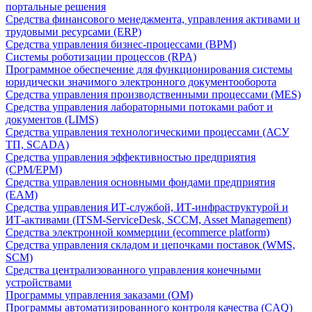
портальные решения
Средства финансового менеджмента, управления активами и
трудовыми ресурсами (ERP)
Средства управления бизнес-процессами (BPM)
Системы роботизации процессов (RPA)
Программное обеспечение для функционирования системы
юридически значимого электронного документооборота
Средства управления производственными процессами (MES)
Средства управления лабораторными потоками работ и
документов (LIMS)
Средства управления технологическими процессами (АСУ
ТП, SCADA)
Средства управления эффективностью предприятия
(CPM/EPM)
Средства управления основными фондами предприятия
(EAM)
Средства управления ИТ-службой, ИТ-инфраструктурой и
ИТ-активами (ITSM-ServiceDesk, SCCM, Asset Management)
Средства электронной коммерции (ecommerce platform)
Средства управления складом и цепочками поставок (WMS,
SCM)
Средства централизованного управления конечными
устройствами
Программы управления заказами (OM)
Программы автоматизированного контроля качества (CAQ)