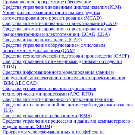
Промышленное программное обеспечение
Средства управления жизненным циклом изделия (PLM)
Универсальные машиностроительные средства
автоматизированного проектирования (MCAD)
Средства автоматизированного проектирования (CAD)
Средства автоматизированного проектирования для
радиоэлектроники и электротехники (ECAD, EDA)
Средства инженерного анализа (CAE)
Средства управления оборудованием с числовым
программным управлением (CAM)
Средства технологической подготовки производства (CAPP)
Средства управления инженерными данными об изделии
(PDM)
Средства информационного моделирования зданий и
сооружений, архитектурно-строительного проектирования
(BIM, AEC CAD)
Средства усовершенствованного управления
технологическими процессами (APC, RTO)
Средства автоматизированного управления техникой
Средства интегрированной логистической поддержки изделия
(ILS)
Средства управления требованиями (RMS)
Средства управления процессами и данными компьютерного
моделирования (SPDM)
Программы человеко-машинных интерфейсов на