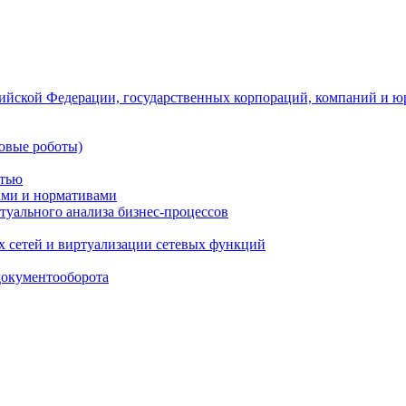
ийской Федерации, государственных корпораций, компаний и ю
овые роботы)
стью
тами и нормативами
туального анализа бизнес-процессов
 сетей и виртуализации сетевых функций
документооборота