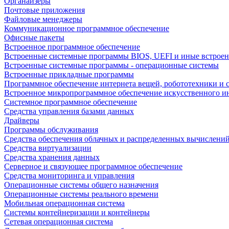
Органайзеры
Почтовые приложения
Файловые менеджеры
Коммуникационное программное обеспечение
Офисные пакеты
Встроенное программное обеспечение
Встроенные системные программы BIOS, UEFI и иные встрое
Встроенные системные программы - операционные системы
Встроенные прикладные программы
Программное обеспечение интернета вещей, робототехники и 
Встроенное микропрограммное обеспечение искусственного и
Системное программное обеспечение
Средства управления базами данных
Драйверы
Программы обслуживания
Средства обеспечения облачных и распределенных вычислени
Средства виртуализации
Средства хранения данных
Серверное и связующее программное обеспечение
Средства мониторинга и управления
Операционные системы общего назначения
Операционные системы реального времени
Мобильная операционная система
Системы контейнеризации и контейнеры
Сетевая операционная система