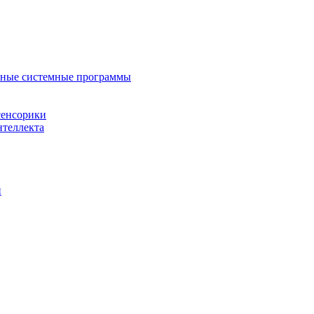
нные системные программы
сенсорики
нтеллекта
й