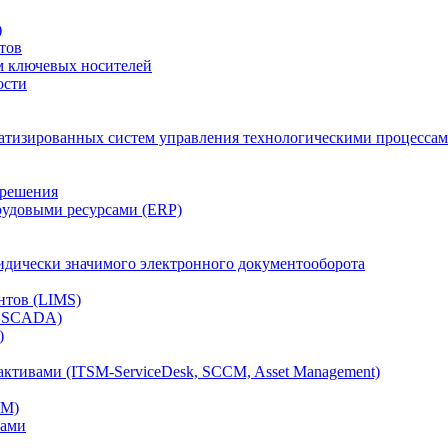
)
тов
м ключевых носителей
ости
атизированных систем управления технологическими процессам
 решения
рудовыми ресурсами (ERP)
дически значимого электронного документооборота
нтов (LIMS)
, SCADA)
)
ктивами (ITSM-ServiceDesk, SCCM, Asset Management)
CM)
вами