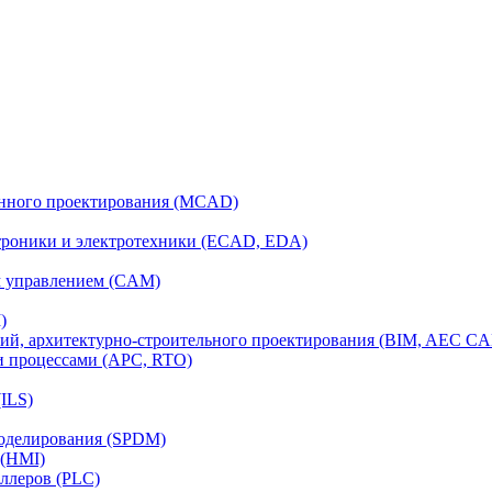
анного проектирования (MCAD)
ктроники и электротехники (ECAD, EDA)
м управлением (CAM)
)
ий, архитектурно-строительного проектирования (BIM, AEC C
и процессами (APC, RTO)
ILS)
моделирования (SPDM)
 (HMI)
ллеров (PLC)