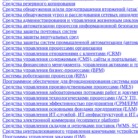
Средства резервного копирования
Средства обнаружения и/или предотвращения вторжений (атак
Средства обнаружения угроз и расследования сетевых инциден
Средства администрирования и управления жизненным цикло
Средства автоматизации процессов информационной безопасн
Средства защиты почтовых систем
Средства защиты виртуальных сред
Средства защиты систем промышленной автоматизации (автом
Средства управления процессами организации
Средства управления отношениями с клиентами (CRM)
Средства управления содержимым (CMS), сайты и портальные
Средства финансового менеджмента, управления активами и т
Средства управления бизнес-процессами (BPM)
Системы роботизации процессов (RPA)
Программное обеспечение для функционирования системы юри
Средства управления производственными процессами (MES)
Средства управления лабораторными потоками работ и докуме
Средства управления технологическими процессами (АСУ ТП
Средства управления эффективностью предприятия (CPM/EPM
Средства управления основными фондами предприятия (EAM)
Средства управления ИТ-службой, ИТ-инфраструктурой и ИТ-а
Средства электронной коммерции (ecommerce platform)
Средства управления складом и цепочками поставок (WMS, S
Средства централизованного управления конечными устройст
Программы управления заказами (OM)