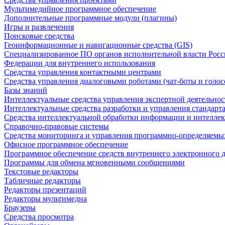
Мультимедийное программное обеспечение
Дополнительные программные модули (плагины)
Игры и развлечения
Поисковые средства
Геоинформационные и навигационные средства (GIS)
Специализированное ПО органов исполнительной власти Росс
Федерации для внутреннего использования
Средства управления контактными центрами
Средства управления диалоговыми роботами (чат-боты и голос
Базы знаний
Интеллектуальные средства управления экспертной деятельно
Интеллектуальные средства разработки и управления стандар
Средства интеллектуальной обработки информации и интеллек
Справочно-правовые системы
Средства мониторинга и управления программно-определяемых
Офисное программное обеспечение
Программное обеспечение средств внутреннего электронного 
Программы для обмена мгновенными сообщениями
Текстовые редакторы
Табличные редакторы
Редакторы презентаций
Редакторы мультимедиа
Браузеры
Средства просмотра