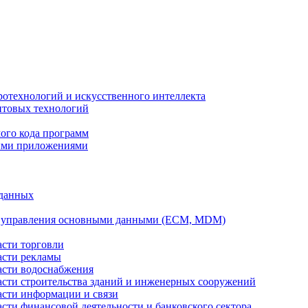
ротехнологий и искусственного интеллекта
антовых технологий
ого кода программ
ыми приложениями
 данных
а управления основными данными (ECM, MDM)
асти торговли
асти рекламы
асти водоснабжения
ласти строительства зданий и инженерных сооружений
асти информации и связи
асти финансовой деятельности и банковского сектора