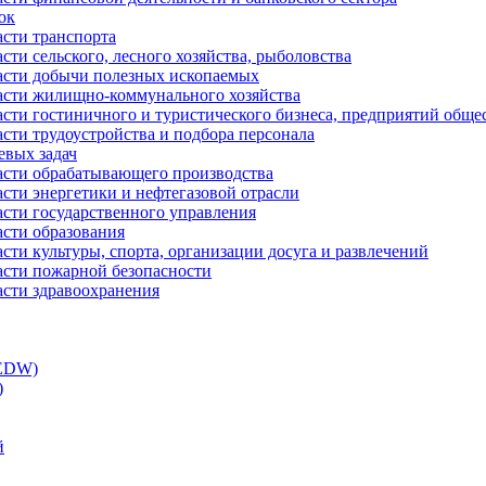
ок
асти транспорта
сти сельского, лесного хозяйства, рыболовства
ласти добычи полезных ископаемых
ласти жилищно-коммунального хозяйства
асти гостиничного и туристического бизнеса, предприятий обще
сти трудоустройства и подбора персонала
евых задач
ласти обрабатывающего производства
асти энергетики и нефтегазовой отрасли
асти государственного управления
асти образования
сти культуры, спорта, организации досуга и развлечений
асти пожарной безопасности
асти здравоохранения
(EDW)
)
й