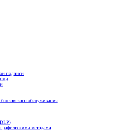
ной подписи
ации
ти
 банковского обслуживания
(DLP)
тографическими методами