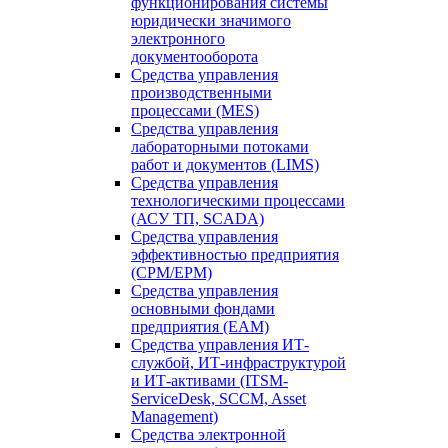
функционирования системы
юридически значимого
электронного
документооборота
Средства управления
производственными
процессами (MES)
Средства управления
лабораторными потоками
работ и документов (LIMS)
Средства управления
технологическими процессами
(АСУ ТП, SCADA)
Средства управления
эффективностью предприятия
(CPM/EPM)
Средства управления
основными фондами
предприятия (EAM)
Средства управления ИТ-
службой, ИТ-инфраструктурой
и ИТ-активами (ITSM-
ServiceDesk, SCCM, Asset
Management)
Средства электронной