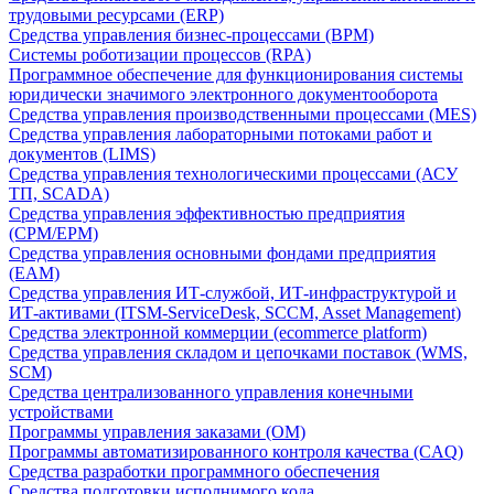
трудовыми ресурсами (ERP)
Средства управления бизнес-процессами (BPM)
Системы роботизации процессов (RPA)
Программное обеспечение для функционирования системы
юридически значимого электронного документооборота
Средства управления производственными процессами (MES)
Средства управления лабораторными потоками работ и
документов (LIMS)
Средства управления технологическими процессами (АСУ
ТП, SCADA)
Средства управления эффективностью предприятия
(CPM/EPM)
Средства управления основными фондами предприятия
(EAM)
Средства управления ИТ-службой, ИТ-инфраструктурой и
ИТ-активами (ITSM-ServiceDesk, SCCM, Asset Management)
Средства электронной коммерции (ecommerce platform)
Средства управления складом и цепочками поставок (WMS,
SCM)
Средства централизованного управления конечными
устройствами
Программы управления заказами (OM)
Программы автоматизированного контроля качества (CAQ)
Средства разработки программного обеспечения
Средства подготовки исполнимого кода