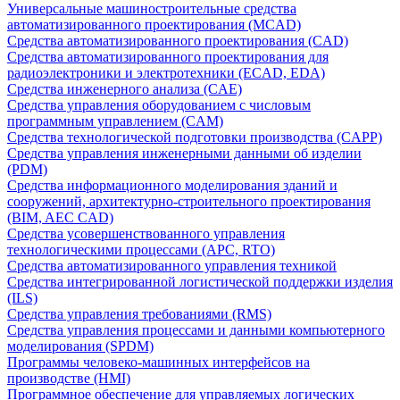
Универсальные машиностроительные средства
автоматизированного проектирования (MCAD)
Средства автоматизированного проектирования (CAD)
Средства автоматизированного проектирования для
радиоэлектроники и электротехники (ECAD, EDA)
Средства инженерного анализа (CAE)
Средства управления оборудованием с числовым
программным управлением (CAM)
Средства технологической подготовки производства (CAPP)
Средства управления инженерными данными об изделии
(PDM)
Средства информационного моделирования зданий и
сооружений, архитектурно-строительного проектирования
(BIM, AEC CAD)
Средства усовершенствованного управления
технологическими процессами (APC, RTO)
Средства автоматизированного управления техникой
Средства интегрированной логистической поддержки изделия
(ILS)
Средства управления требованиями (RMS)
Средства управления процессами и данными компьютерного
моделирования (SPDM)
Программы человеко-машинных интерфейсов на
производстве (HMI)
Программное обеспечение для управляемых логических