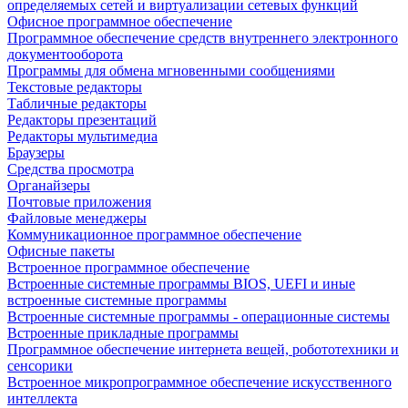
определяемых сетей и виртуализации сетевых функций
Офисное программное обеспечение
Программное обеспечение средств внутреннего электронного
документооборота
Программы для обмена мгновенными сообщениями
Текстовые редакторы
Табличные редакторы
Редакторы презентаций
Редакторы мультимедиа
Браузеры
Средства просмотра
Органайзеры
Почтовые приложения
Файловые менеджеры
Коммуникационное программное обеспечение
Офисные пакеты
Встроенное программное обеспечение
Встроенные системные программы BIOS, UEFI и иные
встроенные системные программы
Встроенные системные программы - операционные системы
Встроенные прикладные программы
Программное обеспечение интернета вещей, робототехники и
сенсорики
Встроенное микропрограммное обеспечение искусственного
интеллекта