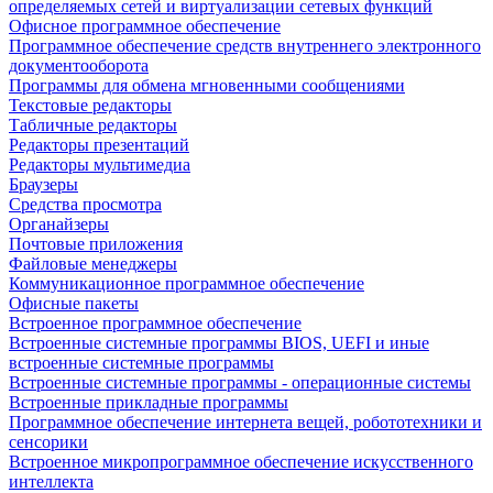
определяемых сетей и виртуализации сетевых функций
Офисное программное обеспечение
Программное обеспечение средств внутреннего электронного
документооборота
Программы для обмена мгновенными сообщениями
Текстовые редакторы
Табличные редакторы
Редакторы презентаций
Редакторы мультимедиа
Браузеры
Средства просмотра
Органайзеры
Почтовые приложения
Файловые менеджеры
Коммуникационное программное обеспечение
Офисные пакеты
Встроенное программное обеспечение
Встроенные системные программы BIOS, UEFI и иные
встроенные системные программы
Встроенные системные программы - операционные системы
Встроенные прикладные программы
Программное обеспечение интернета вещей, робототехники и
сенсорики
Встроенное микропрограммное обеспечение искусственного
интеллекта