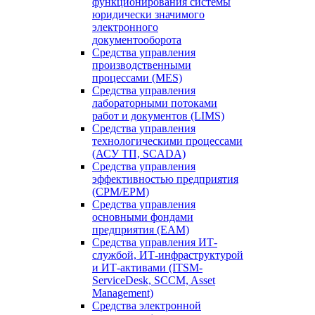
функционирования системы
юридически значимого
электронного
документооборота
Средства управления
производственными
процессами (MES)
Средства управления
лабораторными потоками
работ и документов (LIMS)
Средства управления
технологическими процессами
(АСУ ТП, SCADA)
Средства управления
эффективностью предприятия
(CPM/EPM)
Средства управления
основными фондами
предприятия (EAM)
Средства управления ИТ-
службой, ИТ-инфраструктурой
и ИТ-активами (ITSM-
ServiceDesk, SCCM, Asset
Management)
Средства электронной