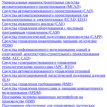
Универсальные машиностроительные средства
автоматизированного проектирования (MCAD)
Средства автоматизированного проектирования (CAD)
Средства автоматизированного проектирования для
радиоэлектроники и электротехники (ECAD, EDA)
Средства инженерного анализа (CAE)
Средства управления оборудованием с числовым
программным управлением (CAM)
Средства технологической подготовки производства (CAPP)
Средства управления инженерными данными об изделии
(PDM)
Средства информационного моделирования зданий и
сооружений, архитектурно-строительного проектирования
(BIM, AEC CAD)
Средства усовершенствованного управления
технологическими процессами (APC, RTO)
Средства автоматизированного управления техникой
Средства интегрированной логистической поддержки изделия
(ILS)
Средства управления требованиями (RMS)
Средства управления процессами и данными компьютерного
моделирования (SPDM)
Программы человеко-машинных интерфейсов на
производстве (HMI)
Программное обеспечение для управляемых логических