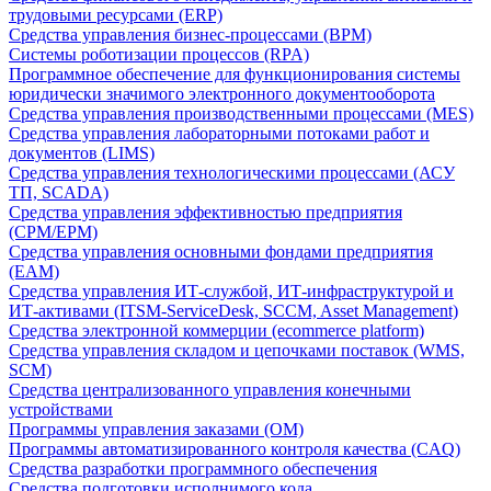
трудовыми ресурсами (ERP)
Средства управления бизнес-процессами (BPM)
Системы роботизации процессов (RPA)
Программное обеспечение для функционирования системы
юридически значимого электронного документооборота
Средства управления производственными процессами (MES)
Средства управления лабораторными потоками работ и
документов (LIMS)
Средства управления технологическими процессами (АСУ
ТП, SCADA)
Средства управления эффективностью предприятия
(CPM/EPM)
Средства управления основными фондами предприятия
(EAM)
Средства управления ИТ-службой, ИТ-инфраструктурой и
ИТ-активами (ITSM-ServiceDesk, SCCM, Asset Management)
Средства электронной коммерции (ecommerce platform)
Средства управления складом и цепочками поставок (WMS,
SCM)
Средства централизованного управления конечными
устройствами
Программы управления заказами (OM)
Программы автоматизированного контроля качества (CAQ)
Средства разработки программного обеспечения
Средства подготовки исполнимого кода