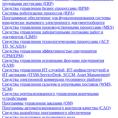
трудовыми ресурсами (ERP)
Средства управления бизнес-процессами (BPM)
Системы роботизации процессов (RPA)
Программное обеспечение для функционирования системы
юридически значимого электронного документооборота
Средства управления производственными процессами (MES)
Средства управления лабораторными потоками работ и
документов (LIMS)
Средства управления технологическими процессами (АСУ
ТП, SCADA)
Средства управления эффективностью предприятия
(CPM/EPM)
Средства управления основными фондами предприятия
(EAM)
Средства управления ИТ-службой, ИТ-инфраструктурой и
ИТ-активами (ITSM-ServiceDesk, SCCM, Asset Management)
Средства электронной коммерции (ecommerce platform)
Средства управления складом и цепочками поставок (WMS,
SCM)
Средства централизованного управления конечными
устройствами
Программы управления заказами (OM)
Программы автоматизированного контроля качества (CAQ)
Средства разработки программного обеспечения
Средства подготовки исполнимого кода