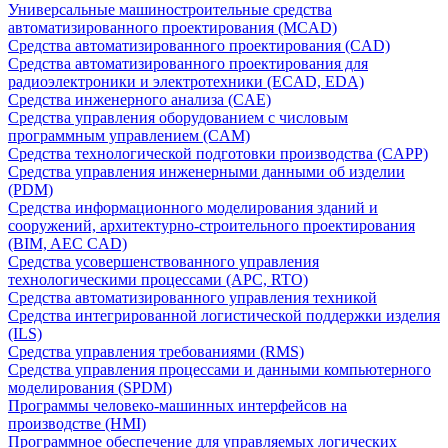
Универсальные машиностроительные средства
автоматизированного проектирования (MCAD)
Средства автоматизированного проектирования (CAD)
Средства автоматизированного проектирования для
радиоэлектроники и электротехники (ECAD, EDA)
Средства инженерного анализа (CAE)
Средства управления оборудованием с числовым
программным управлением (CAM)
Средства технологической подготовки производства (CAPP)
Средства управления инженерными данными об изделии
(PDM)
Средства информационного моделирования зданий и
сооружений, архитектурно-строительного проектирования
(BIM, AEC CAD)
Средства усовершенствованного управления
технологическими процессами (APC, RTO)
Средства автоматизированного управления техникой
Средства интегрированной логистической поддержки изделия
(ILS)
Средства управления требованиями (RMS)
Средства управления процессами и данными компьютерного
моделирования (SPDM)
Программы человеко-машинных интерфейсов на
производстве (HMI)
Программное обеспечение для управляемых логических