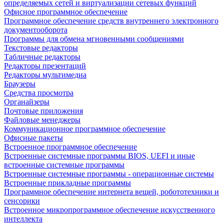
определяемых сетей и виртуализации сетевых функций
Офисное программное обеспечение
Программное обеспечение средств внутреннего электронного
документооборота
Программы для обмена мгновенными сообщениями
Текстовые редакторы
Табличные редакторы
Редакторы презентаций
Редакторы мультимедиа
Браузеры
Средства просмотра
Органайзеры
Почтовые приложения
Файловые менеджеры
Коммуникационное программное обеспечение
Офисные пакеты
Встроенное программное обеспечение
Встроенные системные программы BIOS, UEFI и иные
встроенные системные программы
Встроенные системные программы - операционные системы
Встроенные прикладные программы
Программное обеспечение интернета вещей, робототехники и
сенсорики
Встроенное микропрограммное обеспечение искусственного
интеллекта