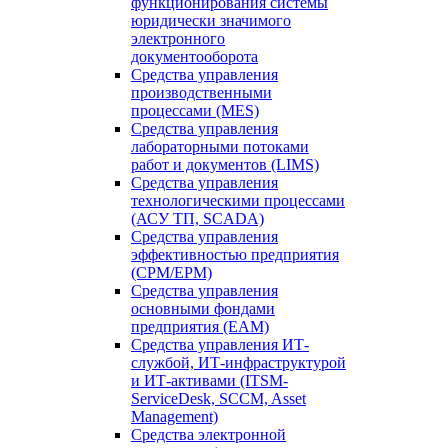
функционирования системы
юридически значимого
электронного
документооборота
Средства управления
производственными
процессами (MES)
Средства управления
лабораторными потоками
работ и документов (LIMS)
Средства управления
технологическими процессами
(АСУ ТП, SCADA)
Средства управления
эффективностью предприятия
(CPM/EPM)
Средства управления
основными фондами
предприятия (EAM)
Средства управления ИТ-
службой, ИТ-инфраструктурой
и ИТ-активами (ITSM-
ServiceDesk, SCCM, Asset
Management)
Средства электронной