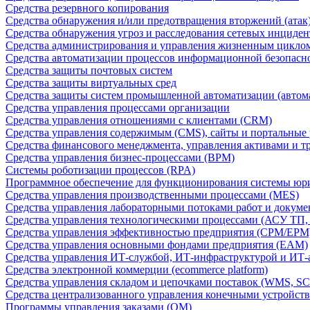
Средства резервного копирования
Средства обнаружения и/или предотвращения вторжений (атак
Средства обнаружения угроз и расследования сетевых инциден
Средства администрирования и управления жизненным цикло
Средства автоматизации процессов информационной безопасн
Средства защиты почтовых систем
Средства защиты виртуальных сред
Средства защиты систем промышленной автоматизации (автом
Средства управления процессами организации
Средства управления отношениями с клиентами (CRM)
Средства управления содержимым (CMS), сайты и портальные
Средства финансового менеджмента, управления активами и т
Средства управления бизнес-процессами (BPM)
Системы роботизации процессов (RPA)
Программное обеспечение для функционирования системы юри
Средства управления производственными процессами (MES)
Средства управления лабораторными потоками работ и докуме
Средства управления технологическими процессами (АСУ ТП
Средства управления эффективностью предприятия (CPM/EPM
Средства управления основными фондами предприятия (EAM)
Средства управления ИТ-службой, ИТ-инфраструктурой и ИТ-а
Средства электронной коммерции (ecommerce platform)
Средства управления складом и цепочками поставок (WMS, S
Средства централизованного управления конечными устройст
Программы управления заказами (OM)