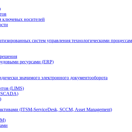
)
тов
м ключевых носителей
ости
атизированных систем управления технологическими процессам
 решения
рудовыми ресурсами (ERP)
дически значимого электронного документооборота
нтов (LIMS)
, SCADA)
)
ктивами (ITSM-ServiceDesk, SCCM, Asset Management)
CM)
вами