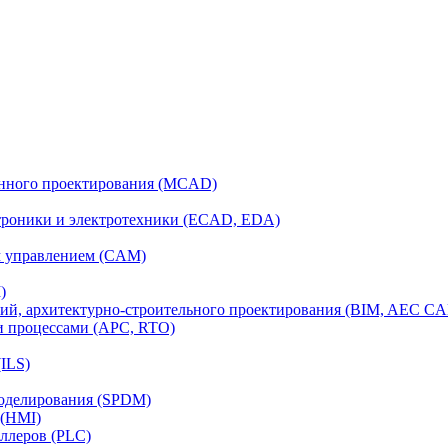
анного проектирования (MCAD)
ктроники и электротехники (ECAD, EDA)
м управлением (CAM)
)
ий, архитектурно-строительного проектирования (BIM, AEC C
и процессами (APC, RTO)
ILS)
моделирования (SPDM)
 (HMI)
ллеров (PLC)