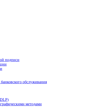
ной подписи
ации
ти
 банковского обслуживания
(DLP)
тографическими методами