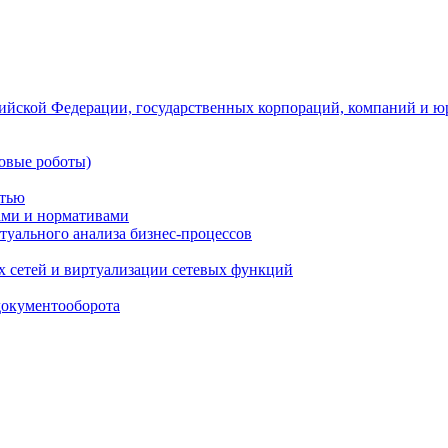
ийской Федерации, государственных корпораций, компаний и ю
овые роботы)
стью
тами и нормативами
туального анализа бизнес-процессов
 сетей и виртуализации сетевых функций
документооборота