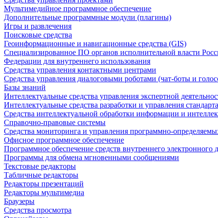
Мультимедийное программное обеспечение
Дополнительные программные модули (плагины)
Игры и развлечения
Поисковые средства
Геоинформационные и навигационные средства (GIS)
Специализированное ПО органов исполнительной власти Росс
Федерации для внутреннего использования
Средства управления контактными центрами
Средства управления диалоговыми роботами (чат-боты и голос
Базы знаний
Интеллектуальные средства управления экспертной деятельно
Интеллектуальные средства разработки и управления стандар
Средства интеллектуальной обработки информации и интеллек
Справочно-правовые системы
Средства мониторинга и управления программно-определяемых
Офисное программное обеспечение
Программное обеспечение средств внутреннего электронного 
Программы для обмена мгновенными сообщениями
Текстовые редакторы
Табличные редакторы
Редакторы презентаций
Редакторы мультимедиа
Браузеры
Средства просмотра