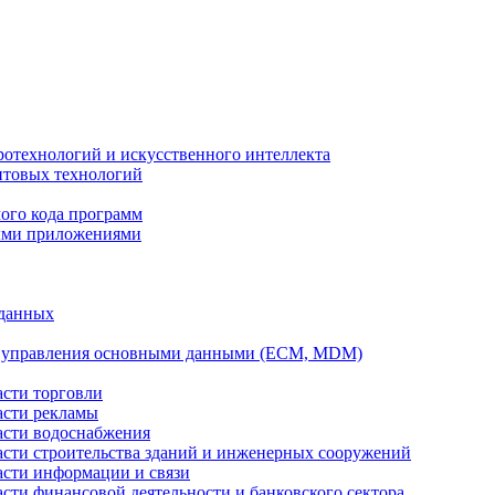
ротехнологий и искусственного интеллекта
антовых технологий
ого кода программ
ыми приложениями
 данных
а управления основными данными (ECM, MDM)
асти торговли
асти рекламы
асти водоснабжения
ласти строительства зданий и инженерных сооружений
асти информации и связи
асти финансовой деятельности и банковского сектора