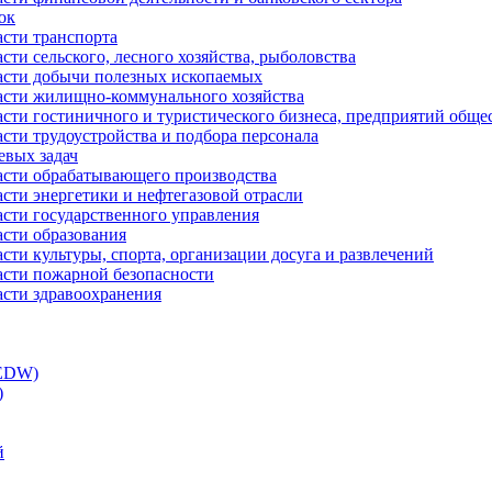
ок
асти транспорта
сти сельского, лесного хозяйства, рыболовства
ласти добычи полезных ископаемых
ласти жилищно-коммунального хозяйства
асти гостиничного и туристического бизнеса, предприятий обще
сти трудоустройства и подбора персонала
евых задач
ласти обрабатывающего производства
асти энергетики и нефтегазовой отрасли
асти государственного управления
асти образования
сти культуры, спорта, организации досуга и развлечений
асти пожарной безопасности
асти здравоохранения
(EDW)
)
й