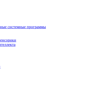
нные системные программы
сенсорики
нтеллекта
й