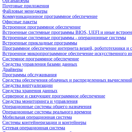
Органайзеры
Почтовые приложения
Файловые менеджеры
Коммуникационное программное обеспечение
Офисные пакеты
Встроенное программное обеспечение
Встроенные системные программы BIOS, UEFI и иные встрое
Встроенные системные программы - операционные системы
Встроенные прикладные программы
Программное обеспечение интернета вещей, робототехники и 
Встроенное микропрограммное обеспечение искусственного и
Системное программное обеспечение
Средства управления базами данных
Драйверы
Программы обслуживания
Средства обеспечения облачных и распределенных вычислени
Средства виртуализации
Средства хранения данных
Серверное и связующее программное обеспечение
Средства мониторинга и управления
Операционные системы общего назначения
Операционные системы реального времени
Мобильная операционная система
Системы контейнеризации и контейнеры
Сетевая операционная система