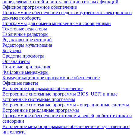
определяемых сетей и виртуализации сетевых функций
Офисное программное обеспечение
Программное обеспечение средств внутреннего электронного
документооборота
Программы для обмена мгновенными сообщениями
Текстовые редакторы
Табличные редакторы
Редакторы презентаций
Редакторы мультимедиа
Браузеры
Средства просмотра
Органайзеры
Почтовые приложения
Файловые менеджеры
Коммуникационное программное обеспечение
Офисные пакеты
Встроенное программное обеспечение
Встроенные системные программы BIOS, UEFI и иные
встроенные системные программы
Встроенные системные программы - операционные системы
Встроенные прикладные программы
Программное обеспечение интернета вещей, робототехники и
сенсорики
Встроенное микропрограммное обеспечение искусственного
интеллекта