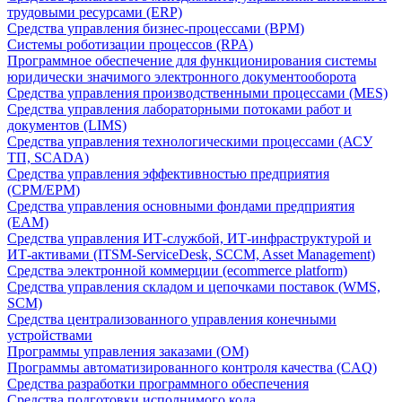
трудовыми ресурсами (ERP)
Средства управления бизнес-процессами (BPM)
Системы роботизации процессов (RPA)
Программное обеспечение для функционирования системы
юридически значимого электронного документооборота
Средства управления производственными процессами (MES)
Средства управления лабораторными потоками работ и
документов (LIMS)
Средства управления технологическими процессами (АСУ
ТП, SCADA)
Средства управления эффективностью предприятия
(CPM/EPM)
Средства управления основными фондами предприятия
(EAM)
Средства управления ИТ-службой, ИТ-инфраструктурой и
ИТ-активами (ITSM-ServiceDesk, SCCM, Asset Management)
Средства электронной коммерции (ecommerce platform)
Средства управления складом и цепочками поставок (WMS,
SCM)
Средства централизованного управления конечными
устройствами
Программы управления заказами (OM)
Программы автоматизированного контроля качества (CAQ)
Средства разработки программного обеспечения
Средства подготовки исполнимого кода