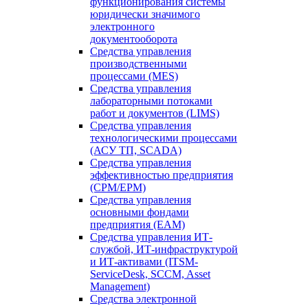
функционирования системы
юридически значимого
электронного
документооборота
Средства управления
производственными
процессами (MES)
Средства управления
лабораторными потоками
работ и документов (LIMS)
Средства управления
технологическими процессами
(АСУ ТП, SCADA)
Средства управления
эффективностью предприятия
(CPM/EPM)
Средства управления
основными фондами
предприятия (EAM)
Средства управления ИТ-
службой, ИТ-инфраструктурой
и ИТ-активами (ITSM-
ServiceDesk, SCCM, Asset
Management)
Средства электронной